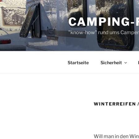
Zum
Inhalt
CAMPING-
springen
"know-how" rund ums Campe
Startseite
Sicherheit
WINTERREIFEN 
Will man in den Wi