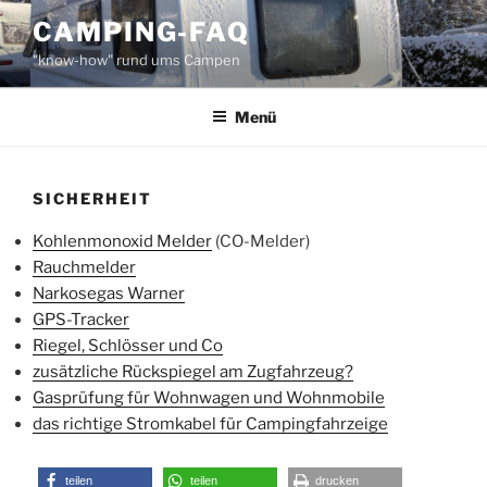
Zum
CAMPING-FAQ
Inhalt
"know-how" rund ums Campen
springen
Menü
SICHERHEIT
Kohlenmonoxid Melder
(CO-Melder)
Rauchmelder
Narkosegas Warner
GPS-Tracker
Riegel, Schlösser und Co
zusätzliche Rückspiegel am Zugfahrzeug?
Gasprüfung für Wohnwagen und Wohnmobile
das richtige Stromkabel für Campingfahrzeige
teilen
teilen
drucken